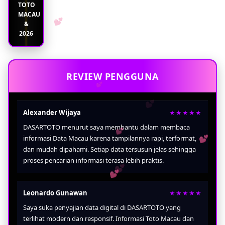
TOTO
MACAU
💕
&
2026
💕
REVIEW PENGGUNA
Alexander Wijaya
★★★★★
DASARTOTO menurut saya membantu dalam membaca
💕
informasi Data Macau karena tampilannya rapi, terformat,
dan mudah dipahami. Setiap data tersusun jelas sehingga
proses pencarian informasi terasa lebih praktis.
Leonardo Gunawan
★★★★★
Saya suka penyajian data digital di DASARTOTO yang
💕
terlihat modern dan responsif. Informasi Toto Macau dan