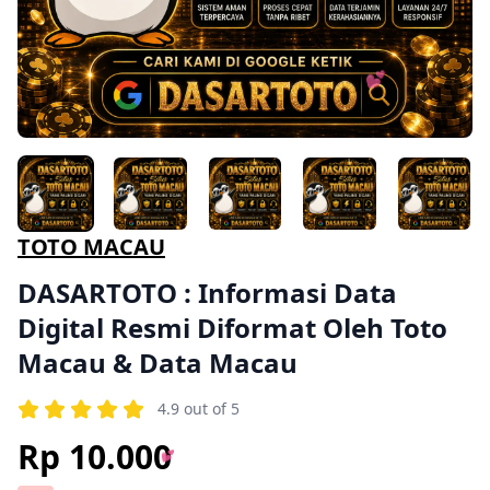
💕
TOTO MACAU
DASARTOTO : Informasi Data
Digital Resmi Diformat Oleh Toto
Macau & Data Macau
4.9 out of 5
💕
Rp 10.000