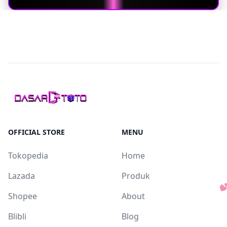
💕
OFFICIAL STORE
MENU
Tokopedia
Home
💕
Lazada
Produk
💕
Shopee
About
Blibli
Blog