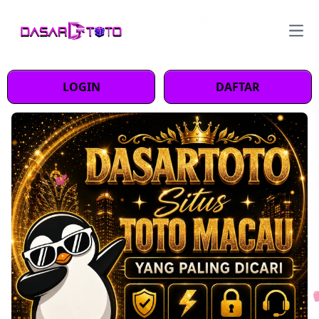
💕
Ope
LOGIN
DAFTAR
💕
💕
💕