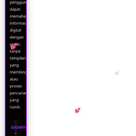
pengguna
dapat
memahami
informasi
💕
💕
digital
dengan
cepat,
tanpa
tampilan
yang
💕
membingungkan
atau
💕
proses
pencarian
yang
rumit.
DASARTOTO
-